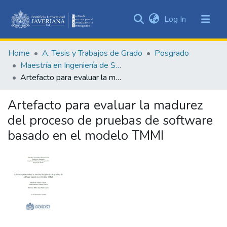
(current)
Log In
Communities
&
Home
A. Tesis y Trabajos de Grado
Posgrado
Collections
Maestría en Ingeniería de Software
All of DSpace
Artefacto para evaluar la madurez del proceso de pruebas de software basado en el modelo TMMI
Statistics
Artefacto para evaluar la madurez
del proceso de pruebas de software
basado en el modelo TMMI