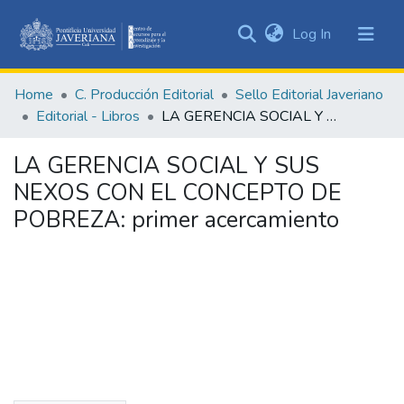
(current)
Log In
Communities
&
Home
C. Producción Editorial
Sello Editorial Javeriano
Collections
Editorial - Libros
LA GERENCIA SOCIAL Y SUS NEXOS CON EL CONCEPTO DE POBREZA: primer acercamiento
All of DSpace
LA GERENCIA SOCIAL Y SUS
Statistics
NEXOS CON EL CONCEPTO DE
POBREZA: primer acercamiento