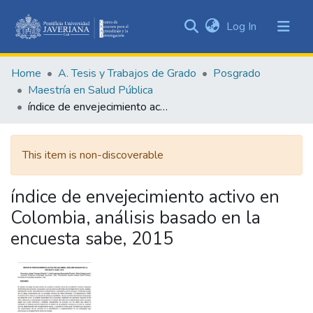
(current)
Log In
Communities
&
Home
A. Tesis y Trabajos de Grado
Posgrado
Collections
Maestría en Salud Pública
All of DSpace
índice de envejecimiento activo en Colombia, análisis basado en la encuesta sabe, 2015
Statistics
This item is non-discoverable
índice de envejecimiento activo en
Colombia, análisis basado en la
encuesta sabe, 2015