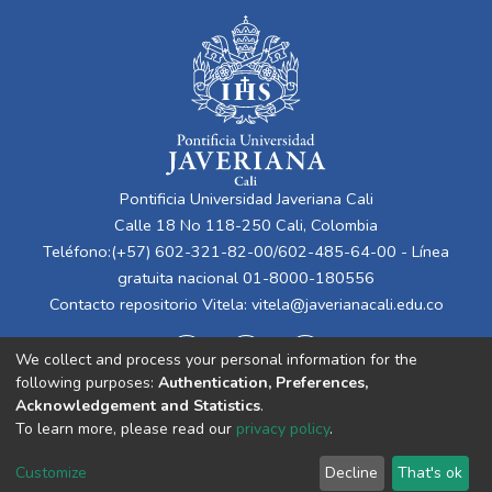
Pontificia Universidad Javeriana Cali
Calle 18 No 118-250 Cali, Colombia
Teléfono:(+57) 602-321-82-00/602-485-64-00 - Línea
gratuita nacional 01-8000-180556
Contacto repositorio Vitela:
vitela@javerianacali.edu.co
We collect and process your personal information for the
following purposes:
Authentication, Preferences,
Acknowledgement and Statistics
.
To learn more, please read our
privacy policy
.
Cookie
Privacy
End User
Send
Customize
Decline
That's ok
settings
policy
Agreement
Feedback