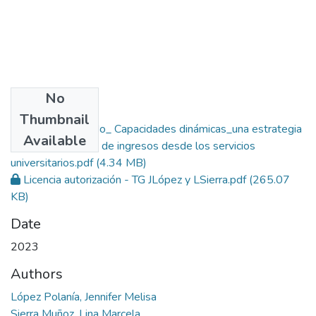
No
Files
Thumbnail
Trabajo de grado_ Capacidades dinámicas_una estrategia
Available
para la generación de ingresos desde los servicios
universitarios.pdf
(4.34 MB)
Licencia autorización - TG JLópez y LSierra.pdf
(265.07
KB)
Date
2023
Authors
López Polanía, Jennifer Melisa
Sierra Muñoz, Lina Marcela