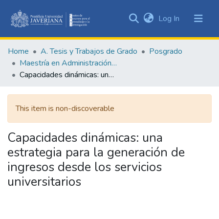
(current)
Log In
Communities
&
Home
A. Tesis y Trabajos de Grado
Posgrado
Collections
Maestría en Administración de Empresas
All of DSpace
Capacidades dinámicas: una estrategia para la generación de ingresos desde los servicios universitarios
Statistics
This item is non-discoverable
Capacidades dinámicas: una
estrategia para la generación de
ingresos desde los servicios
universitarios