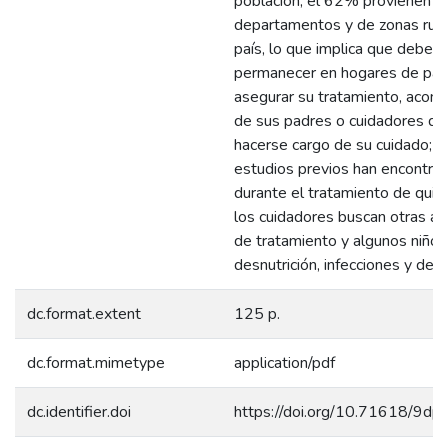
población; el 62% provienen d
departamentos y de zonas rura
país, lo que implica que deben
permanecer en hogares de pas
asegurar su tratamiento, aco
de sus padres o cuidadores q
hacerse cargo de su cuidado; e
estudios previos han encontra
durante el tratamiento de quim
los cuidadores buscan otras al
de tratamiento y algunos niño
desnutrición, infecciones y dese
dc.format.extent
125 p.
dc.format.mimetype
application/pdf
dc.identifier.doi
https://doi.org/10.71618/9d