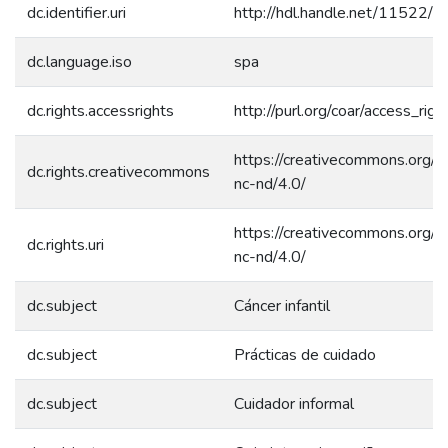
dc.identifier.uri
http://hdl.handle.net/11522/
dc.language.iso
spa
dc.rights.accessrights
http://purl.org/coar/access_rig
https://creativecommons.org/l
dc.rights.creativecommons
nc-nd/4.0/
https://creativecommons.org/l
dc.rights.uri
nc-nd/4.0/
dc.subject
Cáncer infantil
dc.subject
Prácticas de cuidado
dc.subject
Cuidador informal