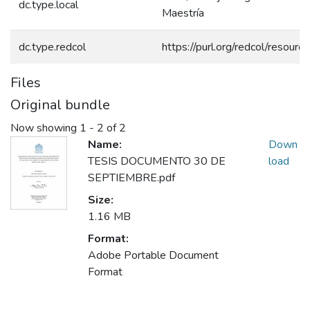
dc.type.local
Maestría
dc.type.redcol
https://purl.org/redcol/resour
Files
Original bundle
Now showing
1 - 2 of 2
Name:
Down
TESIS DOCUMENTO 30 DE
load
SEPTIEMBRE.pdf
Size:
1.16 MB
Format:
Adobe Portable Document
Format