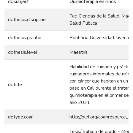
dc.subject
Quimioterapia en niños
Fac. Ciencias de la Salud. Maes
dc.thesis.discipline
Salud Publica
dc.thesis.grantor
Pontificia Universidad Javeriana
dc.thesis.level
Maestría
Habilidad de cuidado y práctic
cuidadores informales de niños
con cáncer que habitan en un h
dc.title
paso en Cali durante el tratam
quimioterapia en el primer sem
año 2021
dc.type.coar
http://purl.org/coar/resource_t
Tesis/Trabajo de grado - Monog