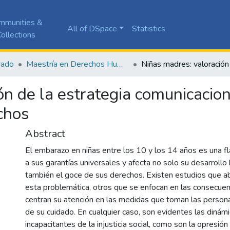
mmunities &
All of DSpace
Statistics
ollections
rado
Maestría en Derechos Humanos y Cultura de Paz
n de la estrategia comunicaciona
chos
Abstract
El embarazo en niñas entre los 10 y los 14 años es una fl
a sus garantías universales y afecta no solo su desarroll
también el goce de sus derechos. Existen estudios que a
esta problemática, otros que se enfocan en las consecuen
centran su atención en las medidas que toman las person
de su cuidado. En cualquier caso, son evidentes las dinámi
incapacitantes de la injusticia social, como son la opresión