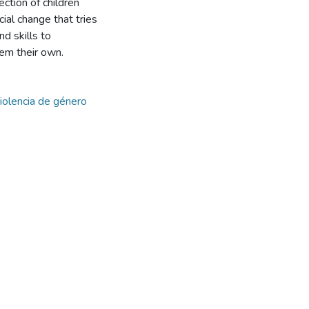
ection of children
ial change that tries
nd skills to
em their own.
iolencia de género