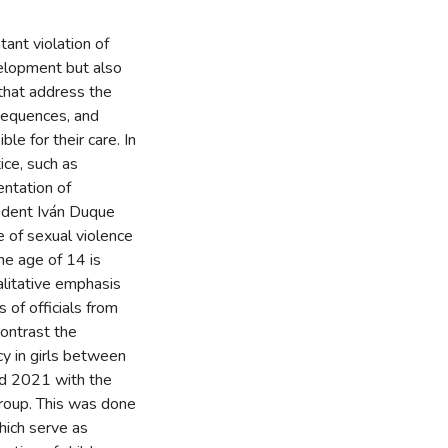
ant violation of
velopment but also
that address the
nsequences, and
e for their care. In
ice, such as
ntation of
ident Iván Duque
 of sexual violence
he age of 14 is
alitative emphasis
of officials from
contrast the
y in girls between
nd 2021 with the
group. This was done
hich serve as