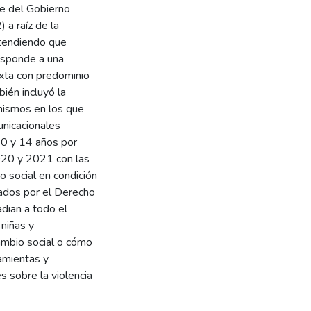
te del Gobierno
a raíz de la
ntendiendo que
esponde a una
ixta con predominio
ién incluyó la
anismos en los que
unicacionales
10 y 14 años por
2020 y 2021 con las
o social en condición
lados por el Derecho
adian a todo el
 niñas y
ambio social o cómo
ramientas y
s sobre la violencia