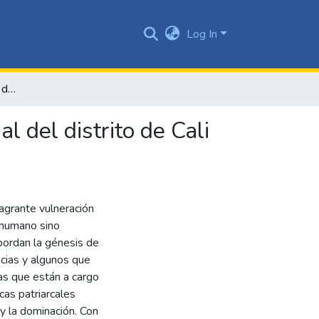
Log In
Niñas madres: valoración de la estrategia comunicacional del distrito de Cali para proteger sus derechos
l del distrito de Cali
agrante vulneración
o humano sino
bordan la génesis de
cias y algunos que
as que están a cargo
cas patriarcales
 y la dominación. Con