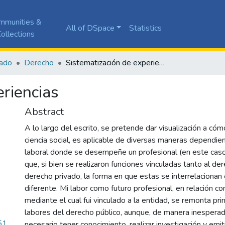
mmunities &
All of DSpace
Statistics
ollections
ado
Derecho
Sistematización de experiencias
eriencias
Abstract
A lo largo del escrito, se pretende dar visualización a có
ciencia social, es aplicable de diversas maneras dependi
laboral donde se desempeñe un profesional (en este caso 
que, si bien se realizaron funciones vinculadas tanto al de
derecho privado, la forma en que estas se interrelacionan
diferente. Mi labor como futuro profesional, en relación co
mediante el cual fui vinculado a la entidad, se remonta pr
labores del derecho público, aunque, de manera inesperad
51
necesario tener conocimiento, realizar investigación y emi