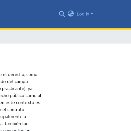
Log In
mo el derecho, como
endo del campo
practicante), ya
recho público como al
 en este contexto es
n el contrato
incipalmente a
a, también fue
tir conceptos en