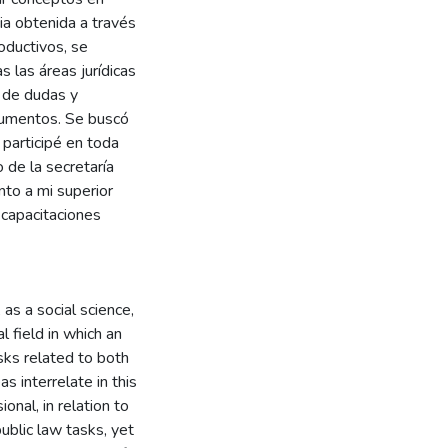
ia obtenida a través
roductivos, se
 las áreas jurídicas
n de dudas y
ocumentos. Se buscó
 participé en toda
o de la secretaría
to a mi superior
 capacitaciones
as a social science,
l field in which an
asks related to both
 interrelate in this
onal, in relation to
public law tasks, yet