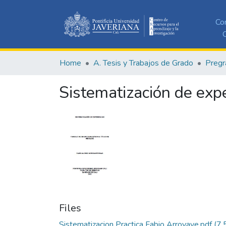
Co
C
Home
A. Tesis y Trabajos de Grado
Pregr
Sistematización de exp
Files
Sistematizacion Practica Fabio Arroyave.pdf
(7.