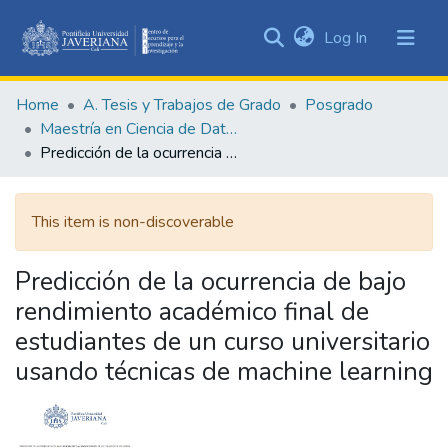
(current)
Log In
Communities
&
Home
A. Tesis y Trabajos de Grado
Posgrado
Collections
Maestría en Ciencia de Datos
All of DSpace
Predicción de la ocurrencia de bajo rendimiento académico final de estudiantes de un curso universitario usando técnicas de machine learning
Statistics
This item is non-discoverable
Predicción de la ocurrencia de bajo
rendimiento académico final de
estudiantes de un curso universitario
usando técnicas de machine learning