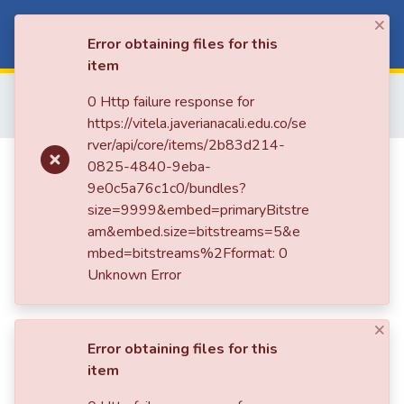
×
Log In
Error obtaining files for this
Communities
item
&
Home
A. Tesis y Trabajos de Grado
Pregrado
Collections
0 Http failure response for
Derecho
Sistematización de experiencias adquiridas en desarrollo de la práctica profesional
https://vitela.javerianacali.edu.co/se
All of DSpace
rver/api/core/items/2b83d214-
Sistematización de experiencias
0825-4840-9eba-
adquiridas en desarrollo de la
9e0c5a76c1c0/bundles?
size=9999&embed=primaryBitstre
práctica profesional
am&embed.size=bitstreams=5&e
mbed=bitstreams%2Fformat: 0
Unknown Error
×
Error obtaining files for this
item