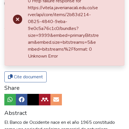
ding...
0 Http failure response for
Date
https://vitela.javerianacali.edu.co/se
rver/api/core/items/2b83d214-
2023
0825-4840-9eba-
Authors
9e0c5a76c1c0/bundles?
size=9999&embed=primaryBitstre
Martínez Lozano, Isabella
am&embed.size=bitstreams=5&e
mbed=bitstreams%2Fformat: 0
Publisher
Unknown Error
Pontificia Universidad Javeriana Cali
Cite document
Share
Abstract
El Banco de Occidente nace en el año 1965 constituido