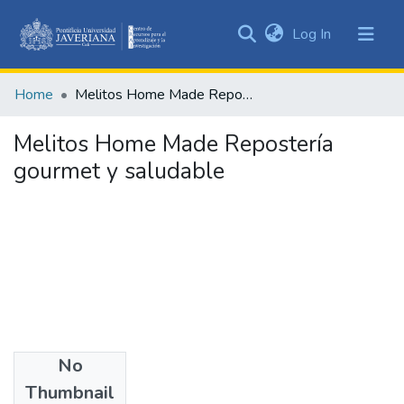
(current)
Log In
Communities
&
Home
Melitos Home Made Repostería gourmet y saludable
Collections
All of DSpace
Melitos Home Made Repostería
gourmet y saludable
Statistics
No
Date
Thumbnail