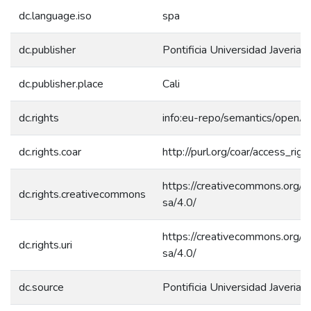
dc.language.iso
spa
dc.publisher
Pontificia Universidad Javeriana
dc.publisher.place
Cali
dc.rights
info:eu-repo/semantics/openA
dc.rights.coar
http://purl.org/coar/access_rig
https://creativecommons.org/l
dc.rights.creativecommons
sa/4.0/
https://creativecommons.org/l
dc.rights.uri
sa/4.0/
dc.source
Pontificia Universidad Javeriana