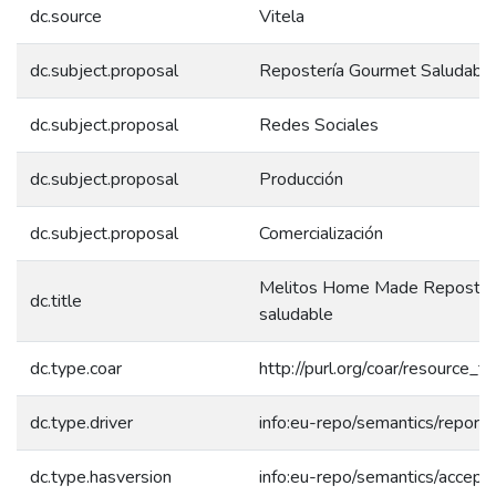
dc.source
Vitela
dc.subject.proposal
Repostería Gourmet Saludabl
dc.subject.proposal
Redes Sociales
dc.subject.proposal
Producción
dc.subject.proposal
Comercialización
Melitos Home Made Reposterí
dc.title
saludable
dc.type.coar
http://purl.org/coar/resource_
dc.type.driver
info:eu-repo/semantics/report
dc.type.hasversion
info:eu-repo/semantics/accept