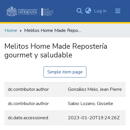
(current)
Log In
Communities
&
Home
Melitos Home Made Repostería gourmet y saludable
Collections
All of DSpace
Melitos Home Made Repostería
gourmet y saludable
Statistics
Simple item page
dc.contributor.author
González Melo, Jean Pierre
dc.contributor.author
Sabio Lozano, Gisselle
dc.date.accessioned
2023-01-20T19:24:26Z