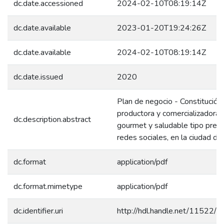
dc.date.accessioned
2024-02-10T08:19:14Z
dc.date.available
2023-01-20T19:24:26Z
dc.date.available
2024-02-10T08:19:14Z
dc.date.issued
2020
Plan de negocio - Constitució
productora y comercializadora 
dc.description.abstract
gourmet y saludable tipo prem
redes sociales, en la ciudad de 
dc.format
application/pdf
dc.format.mimetype
application/pdf
dc.identifier.uri
http://hdl.handle.net/11522/