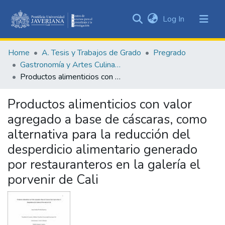
(current)
Log In
Communities
&
Home
A. Tesis y Trabajos de Grado
Pregrado
Collections
Gastronomía y Artes Culinarias
All of DSpace
Productos alimenticios con valor agregado a base de cáscaras, como alternativa para la reducción del desperdicio alimentario generado por restauranteros en la galería el porvenir de Cali
Statistics
Productos alimenticios con valor
agregado a base de cáscaras, como
alternativa para la reducción del
desperdicio alimentario generado
por restauranteros en la galería el
porvenir de Cali