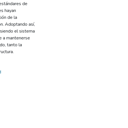
 estándares de
es hayan
ión de la
ión. Adoptando así,
siendo el sistema
de a mantenerse
o, tanto la
ructura.
d