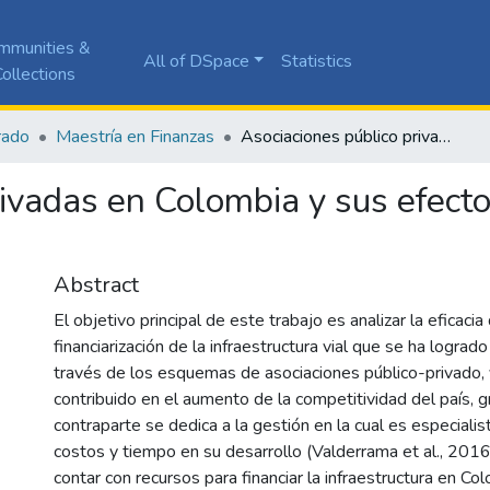
mmunities &
All of DSpace
Statistics
ollections
rado
Maestría en Finanzas
Asociaciones público privadas en Colombia y sus efectos sobre el nivel de competitividad del país
ivadas en Colombia y sus efecto
Abstract
El objetivo principal de este trabajo es analizar la eficaci
financiarización de la infraestructura vial que se ha lograd
través de los esquemas de asociaciones público-privado,
contribuido en el aumento de la competitividad del país, g
contraparte se dedica a la gestión en la cual es especialist
costos y tiempo en su desarrollo (Valderrama et al., 2016
contar con recursos para financiar la infraestructura en Co