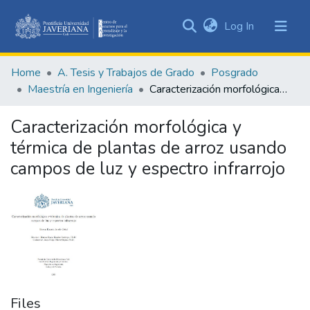
(current)
Log In
Communities
&
Home
A. Tesis y Trabajos de Grado
Posgrado
Collections
Maestría en Ingeniería
Caracterización morfológica y térmica de plantas de arroz usando campos de luz y espectro infrarrojo
All of DSpace
Caracterización morfológica y
Statistics
térmica de plantas de arroz usando
campos de luz y espectro infrarrojo
Files