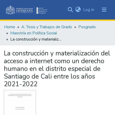
(current)
Log In
Communities
&
Home
A. Tesis y Trabajos de Grado
Posgrado
Collections
Maestría en Política Social
All of DSpace
La construcción y materialización del acceso a internet como un derecho humano en el distrito especial de Santiago de Cali entre los años 2021-2022
Statistics
La construcción y materialización del
acceso a internet como un derecho
humano en el distrito especial de
Santiago de Cali entre los años
2021-2022