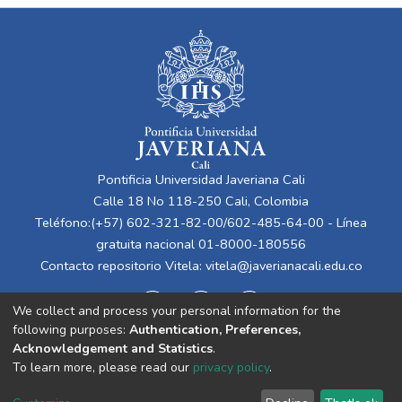
Pontificia Universidad Javeriana Cali
Calle 18 No 118-250 Cali, Colombia
Teléfono:(+57) 602-321-82-00/602-485-64-00 - Línea
gratuita nacional 01-8000-180556
Contacto repositorio Vitela:
vitela@javerianacali.edu.co
We collect and process your personal information for the
following purposes:
Authentication, Preferences,
Acknowledgement and Statistics
.
To learn more, please read our
privacy policy
.
Cookie
Privacy
End User
Send