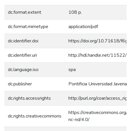
dc.format.extent
108 p.
dc.format.mimetype
application/pdf
dc.identifier.doi
https://doi.org/10.71618/f6g
dc.identifier.uri
http://hdl.handle.net/11522/
dc.language.iso
spa
dc.publisher
Pontificia Universidad Javeriana
dc.rights.accessrights
http://purl.org/coar/access_rig
https://creativecommons.org/l
dc.rights.creativecommons
nc-nd/4.0/