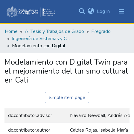
(current)
Log In
Communities
&
Home
A. Tesis y Trabajos de Grado
Pregrado
Collections
Ingeniería de Sistemas y Computación
All of DSpace
Modelamiento con Digital Twin para el mejoramiento del turismo cultural en Cali
Statistics
Modelamiento con Digital Twin para
el mejoramiento del turismo cultural
en Cali
Simple item page
dc.contributor.advisor
Navarro Newball, Andrés Adol
dc.contributor.author
Caldas Rojas, Isabella María