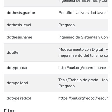
Ingeniería de Sistemas y Comp
dc.thesis.grantor
Pontificia Universidad Javeriana
dc.thesis.level
Pregrado
dc.thesis.name
Ingeniero de Sistemas y Comp
Modelamiento con Digital Twin
dc.title
mejoramiento del turismo cultur
dc.type.coar
http://purl.org/coar/resource_t
Tesis/Trabajo de grado - Monog
dc.type.local
Pregrado
dc.type.redcol
https://purl.org/redcol/resour
Files