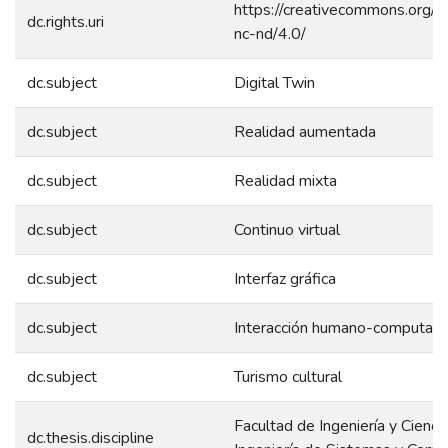
https://creativecommons.org/l
dc.rights.uri
nc-nd/4.0/
dc.subject
Digital Twin
dc.subject
Realidad aumentada
dc.subject
Realidad mixta
dc.subject
Continuo virtual
dc.subject
Interfaz gráfica
dc.subject
Interacción humano-computad
dc.subject
Turismo cultural
Facultad de Ingeniería y Ciencia
dc.thesis.discipline