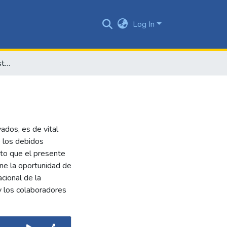
Log In
Ser dueño de tu propia estrella
dos, es de vital
 los debidos
sto que el presente
ne la oportunidad de
cional de la
y los colaboradores