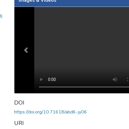
Images & Videos
Slide 1 of 2
B)
Previous
DOI
https://doi.org/10.71618/abd6-jy06
URI