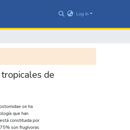
Log In
tropicales de
llostomidae se ha
cología que han
 está constituida por
 75% son frugívoras