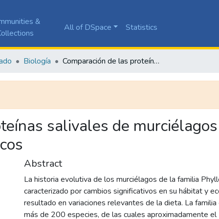
mmunities &
All of DSpace
Statistics
ollections
ado
Biología
Comparación de las proteínas salivales de murciélagos tropicales de diferentes gremios tróficos
teínas salivales de murciélagos 
icos
Abstract
La historia evolutiva de los murciélagos de la familia Phy
caracterizado por cambios significativos en su hábitat y e
resultado en variaciones relevantes de la dieta. La familia
más de 200 especies, de las cuales aproximadamente el