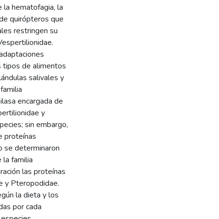
 la hematofagia, la
as de quirópteros que
les restringen su
Vespertilionidae.
e adaptaciones
s tipos de alimentos
lándulas salivales y
familia
milasa encargada de
ertilionidae y
pecies; sin embargo,
e proteínas
io se determinaron
la familia
ación las proteínas
ae y Pteropodidae.
gún la dieta y los
adas por cada
 especies.