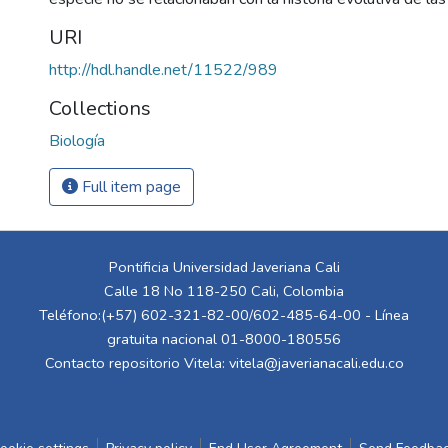
URI
http://hdl.handle.net/11522/989
Collections
Biología
Full item page
Pontificia Universidad Javeriana Cali
Calle 18 No 118-250 Cali, Colombia
Teléfono:(+57) 602-321-82-00/602-485-64-00 - Línea
gratuita nacional 01-8000-180556
Contacto repositorio Vitela:
vitela@javerianacali.edu.co