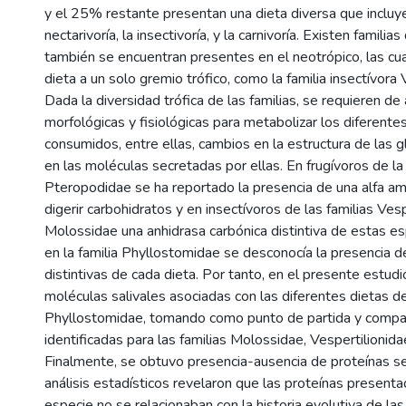
y el 25% restante presentan una dieta diversa que incluye
nectarivoría, la insectivoría, y la carnivoría. Existen famili
también se encuentran presentes en el neotrópico, las cua
dieta a un solo gremio trófico, como la familia insectívora 
Dada la diversidad trófica de las familias, se requieren d
morfológicas y fisiológicas para metabolizar los diferente
consumidos, entre ellas, cambios en la estructura de las g
en las moléculas secretadas por ellas. En frugívoros de la 
Pteropodidae se ha reportado la presencia de una alfa a
digerir carbohidratos y en insectívoros de las familias Vesp
Molossidae una anhidrasa carbónica distintiva de estas es
en la familia Phyllostomidae se desconocía la presencia d
distintivas de cada dieta. Por tanto, en el presente estud
moléculas salivales asociadas con las diferentes dietas de 
Phyllostomidae, tomando como punto de partida y compar
identificadas para las familias Molossidae, Vespertilionid
Finalmente, se obtuvo presencia-ausencia de proteínas se
análisis estadísticos revelaron que las proteínas present
especie no se relacionaban con la historia evolutiva de las