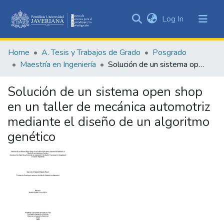
(current)
Log In
Communities
&
Home
A. Tesis y Trabajos de Grado
Posgrado
Collections
Maestría en Ingeniería
Solución de un sistema open shop en un taller de mecánica automotriz mediante el diseño de un algoritmo genético
All of DSpace
Solución de un sistema open shop
Statistics
en un taller de mecánica automotriz
mediante el diseño de un algoritmo
genético