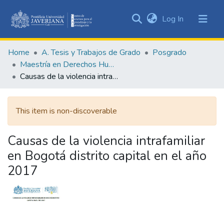
(current)
Log In
Communities
&
Home
A. Tesis y Trabajos de Grado
Posgrado
Collections
Maestría en Derechos Humanos y Cultura de Paz
All of DSpace
Causas de la violencia intrafamiliar en Bogotá distrito capital en el año 2017
Statistics
This item is non-discoverable
Causas de la violencia intrafamiliar
en Bogotá distrito capital en el año
2017