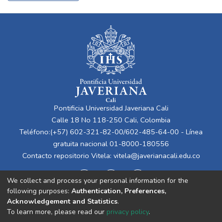
Pontificia Universidad Javeriana Cali
Calle 18 No 118-250 Cali, Colombia
Teléfono:(+57) 602-321-82-00/602-485-64-00 - Línea
gratuita nacional 01-8000-180556
Contacto repositorio Vitela:
vitela@javerianacali.edu.co
We collect and process your personal information for the
following purposes:
Authentication, Preferences,
Acknowledgement and Statistics
.
To learn more, please read our
privacy policy
.