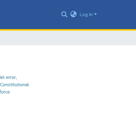
Log In
del error
,
Constitutional
force