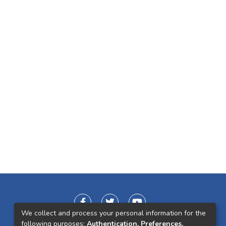
We collect and process your personal information for the
following purposes:
Authentication, Preferences,