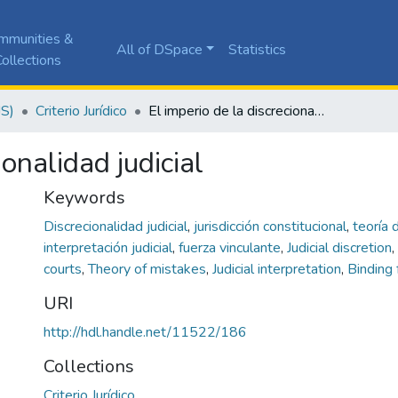
mmunities &
All of DSpace
Statistics
ollections
JS)
Criterio Jurídico
El imperio de la discrecionalidad judicial
ionalidad judicial
Keywords
Discrecionalidad judicial
,
jurisdicción constitucional
,
teoría 
interpretación judicial
,
fuerza vinculante
,
Judicial discretion
,
courts
,
Theory of mistakes
,
Judicial interpretation
,
Binding 
URI
http://hdl.handle.net/11522/186
Collections
Criterio Jurídico