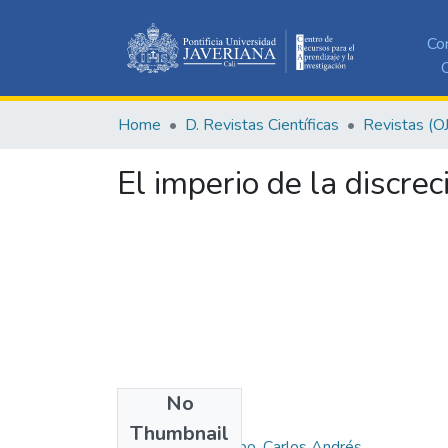
Co
C
Home
D. Revistas Científicas
Revistas (O
El imperio de la discrec
No
Authors
Thumbnail
Echeverry Restrepo, Carlos Andrés