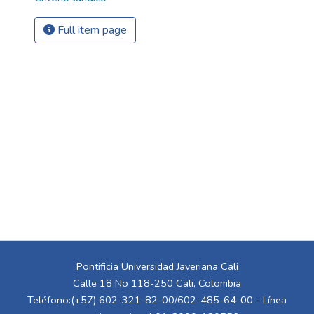
Full item page
Pontificia Universidad Javeriana Cali
Calle 18 No 118-250 Cali, Colombia
Teléfono:(+57) 602-321-82-00/602-485-64-00 - Línea