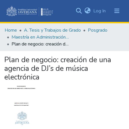
(current)
Log In
Communities
&
Home
A. Tesis y Trabajos de Grado
Posgrado
Collections
Maestría en Administración de Empresas
All of DSpace
Plan de negocio: creación de una agencia de DJ’s de música electrónica
Statistics
Plan de negocio: creación de una
agencia de DJ’s de música
electrónica