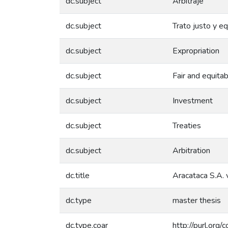
dc.subject
Arbitraje
dc.subject
Trato justo y eq
dc.subject
Expropriation
dc.subject
Fair and equita
dc.subject
Investment
dc.subject
Treaties
dc.subject
Arbitration
dc.title
Aracataca S.A.
dc.type
master thesis
dc.type.coar
http://purl.org