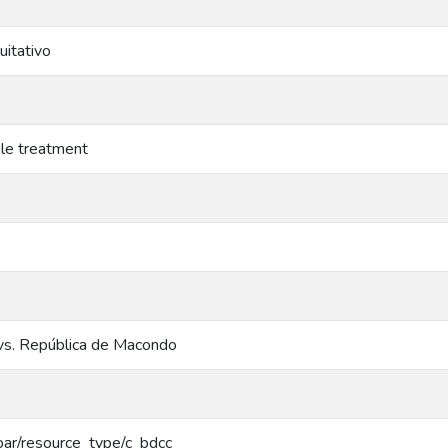
uitativo
ble treatment
 vs. República de Macondo
/coar/resource_type/c_bdcc