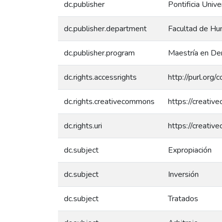
dc.publisher
Pontificia Unive
dc.publisher.department
Facultad de Hu
dc.publisher.program
Maestría en De
dc.rights.accessrights
http://purl.org/
dc.rights.creativecommons
https://creativ
dc.rights.uri
https://creativ
dc.subject
Expropiación
dc.subject
Inversión
dc.subject
Tratados