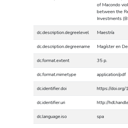
of Macondo vio
between the Re
Investments (BI
dc.description.degreelevel
Maestría
dc.description.degreename
Magíster en De
dc.format.extent
35 p.
dc.format.mimetype
application/pdf
dc.identifier.doi
https://doi.or
dc.identifier.uri
http://hdl.han
dc.language.iso
spa