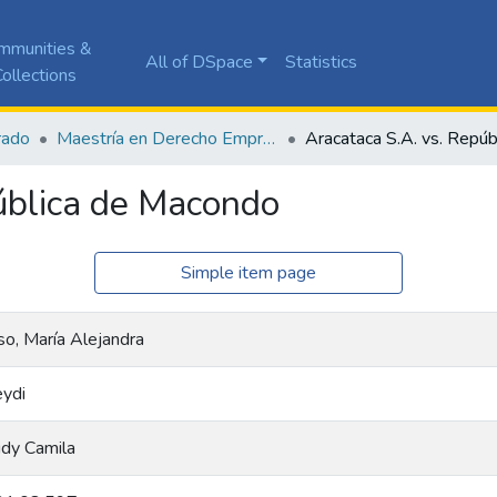
mmunities &
All of DSpace
Statistics
ollections
rado
Maestría en Derecho Empresarial
ública de Macondo
Simple item page
o, María Alejandra
eydi
idy Camila