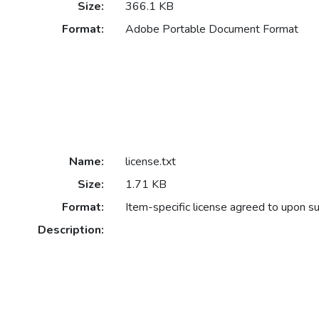
Size:
366.1 KB
Format:
Adobe Portable Document Format
Name:
license.txt
Size:
1.71 KB
Format:
Item-specific license agreed to upon s
Description: