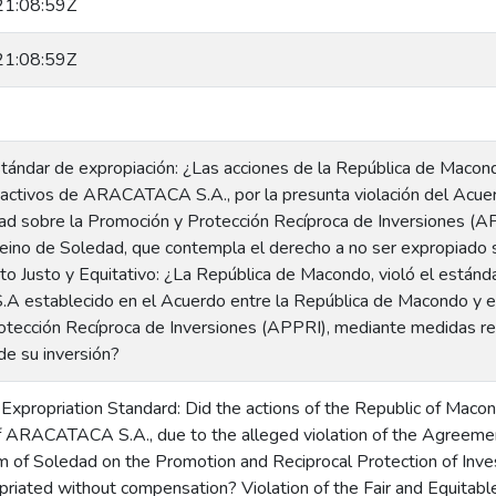
1:08:59Z
1:08:59Z
stándar de expropiación: ¿Las acciones de la República de Macon
s activos de ARACATACA S.A., por la presunta violación del Acue
d sobre la Promoción y Protección Recíproca de Inversiones (AP
ino de Soledad, que contempla el derecho a no ser expropiado s
to Justo y Equitativo: ¿La República de Macondo, violó el estándar
establecido en el Acuerdo entre la República de Macondo y el
tección Recíproca de Inversiones (APPRI), mediante medidas reg
 de su inversión?
e Expropriation Standard: Did the actions of the Republic of Macon
of ARACATACA S.A., due to the alleged violation of the Agreem
 of Soledad on the Promotion and Reciprocal Protection of Inves
priated without compensation? Violation of the Fair and Equitab