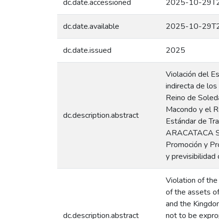
dc.date.accessioned
2025-10-29T2
dc.date.available
2025-10-29T2
dc.date.issued
2025
Violación del E
indirecta de lo
Reino de Soleda
Macondo y el Re
dc.description.abstract
Estándar de Tra
ARACATACA S.A 
Promoción y Pro
y previsibilidad
Violation of th
of the assets 
and the Kingdom
dc.description.abstract
not to be expro