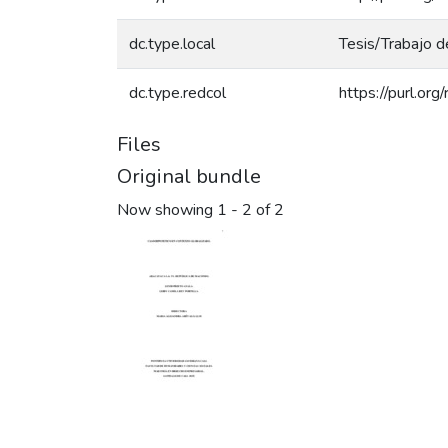
dc.type.local
Tesis/Trabajo d
dc.type.redcol
https://purl.or
Files
Original bundle
Now showing
1 - 2 of 2