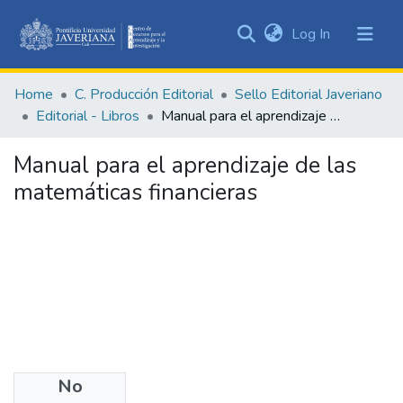
(current)
Log In
Communities
&
Home
C. Producción Editorial
Sello Editorial Javeriano
Collections
Editorial - Libros
Manual para el aprendizaje de las matemáticas financieras
All of DSpace
Manual para el aprendizaje de las
Statistics
matemáticas financieras
No
Date