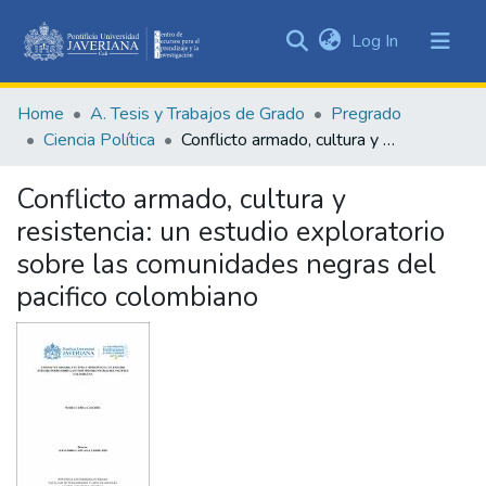
(current)
Log In
Communities
&
Home
A. Tesis y Trabajos de Grado
Pregrado
Collections
Ciencia Política
Conflicto armado, cultura y resistencia: un estudio exploratorio sobre las comunidades negras del pacifico colombiano
All of DSpace
Conflicto armado, cultura y
Statistics
resistencia: un estudio exploratorio
sobre las comunidades negras del
pacifico colombiano