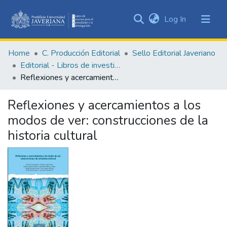
(current)
Log In
Communities
&
Home
C. Producción Editorial
Sello Editorial Javeriano
Collections
Editorial - Libros de investigación
All of DSpace
Reflexiones y acercamientos a los modos de ver: construcciones de la historia cultural
Statistics
Reflexiones y acercamientos a los
modos de ver: construcciones de la
historia cultural