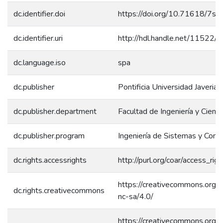
dc.identifier.doi
https://doi.org/10.71618/7sc
dc.identifier.uri
http://hdl.handle.net/11522/
dc.language.iso
spa
dc.publisher
Pontificia Universidad Javerian
dc.publisher.department
Facultad de Ingeniería y Cienci
dc.publisher.program
Ingeniería de Sistemas y Com
dc.rights.accessrights
http://purl.org/coar/access_rig
https://creativecommons.org/l
dc.rights.creativecommons
nc-sa/4.0/
https://creativecommons.org/l