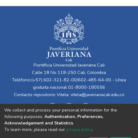
Pontificia Universidad Javeriana Cali
Calle 18 No 118-250 Cali, Colombia
Teléfono:(+57) 602-321-82-00/602-485-64-00 - Línea
gratuita nacional 01-8000-180556
Contacto repositorio Vitela:
vitela@javerianacali.edu.co
We collect and process your personal information for the
following purposes:
Authentication, Preferences,
Acknowledgement and Statistics
.
To learn more, please read our
privacy policy
.