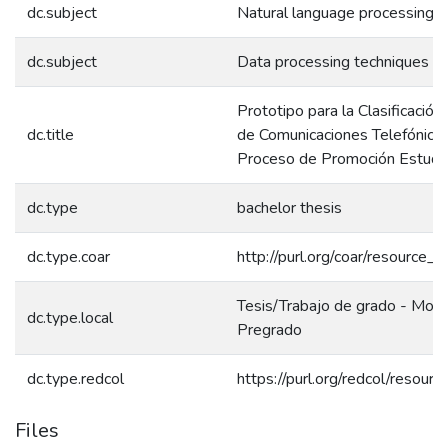
dc.subject
Natural language processing
dc.subject
Data processing techniques
Prototipo para la Clasificación 
dc.title
de Comunicaciones Telefónicas
Proceso de Promoción Estudia
dc.type
bachelor thesis
dc.type.coar
http://purl.org/coar/resource_
Tesis/Trabajo de grado - Mono
dc.type.local
Pregrado
dc.type.redcol
https://purl.org/redcol/resour
Files