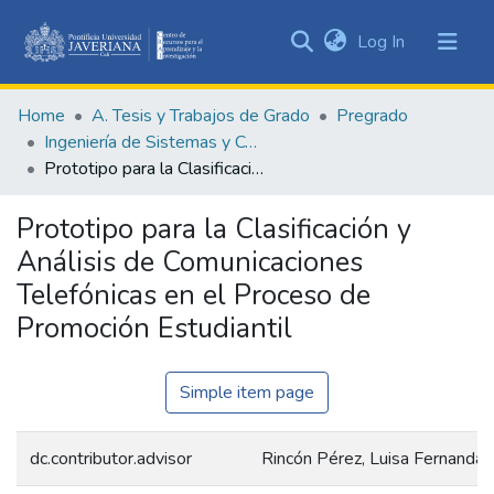
(current)
Log In
Communities
&
Home
A. Tesis y Trabajos de Grado
Pregrado
Collections
Ingeniería de Sistemas y Computación
All of DSpace
Prototipo para la Clasificación y Análisis de Comunicaciones Telefónicas en el Proceso de Promoción Estudiantil
Statistics
Prototipo para la Clasificación y
Análisis de Comunicaciones
Telefónicas en el Proceso de
Promoción Estudiantil
Simple item page
dc.contributor.advisor
Rincón Pérez, Luisa Fernanda