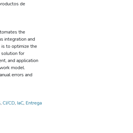
productos de
utomates the
s integration and
 is to optimize the
solution for
nt, and application
e work model.
manual errors and
S
,
CI/CD
,
IaC
,
Entrega