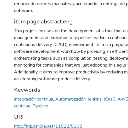
reduciendo errores manuales y acelerando la entrega de 
software.
item.page.abstract.eng
This project focuses on the development of a tool that a
management and execution of pipelines within a continuou
continuous delivery (CI/CD) environment. Its main purpose
software development workflow by providing an efficient 
orchestrating tasks such as compilation, testing, deployme
monitoring for companies that are just adopting this agil
Additionally, it aims to improve productivity by reducing 
accelerating software product delivery.
Keywords
Integración continua
,
Automatización
,
Jenkins
,
JCasC
,
AW
continua
,
Pipeline
URI
http://hdl.handle.net/11522/5108