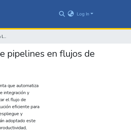
Log In
Russell: herramienta para la gestión y administración de pipelines en flujos de trabajo CI/CD
e pipelines en flujos de
enta que automatiza
e integración y
ar el flujo de
ución eficiente para
espliegue y
tán adoptado este
roductividad,