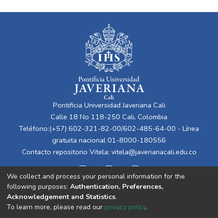
Pontificia Universidad Javeriana Cali
Calle 18 No 118-250 Cali, Colombia
Teléfono:(+57) 602-321-82-00/602-485-64-00 - Línea
gratuita nacional 01-8000-180556
Contacto repositorio Vitela:
vitela@javerianacali.edu.co
We collect and process your personal information for the
following purposes:
Authentication, Preferences,
Acknowledgement and Statistics
.
To learn more, please read our
privacy policy
.