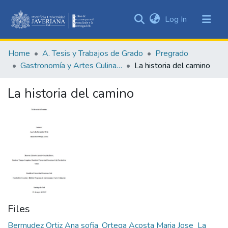
(current)
Log In
Communities
&
Home
A. Tesis y Trabajos de Grado
Pregrado
Collections
Gastronomía y Artes Culinarias
La historia del camino
All of DSpace
La historia del camino
Statistics
Files
Bermudez Ortiz Ana sofia_Ortega Acosta Maria Jose_La