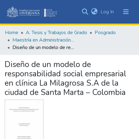
(current)
Log In
Communities
&
Home
A. Tesis y Trabajos de Grado
Posgrado
Collections
Maestría en Administración de Empresas
All of DSpace
Diseño de un modelo de responsabilidad social empresarial en clínica La Milagrosa S.A de la ciudad de Santa Marta – Colombia
Statistics
Diseño de un modelo de
responsabilidad social empresarial
en clínica La Milagrosa S.A de la
ciudad de Santa Marta – Colombia