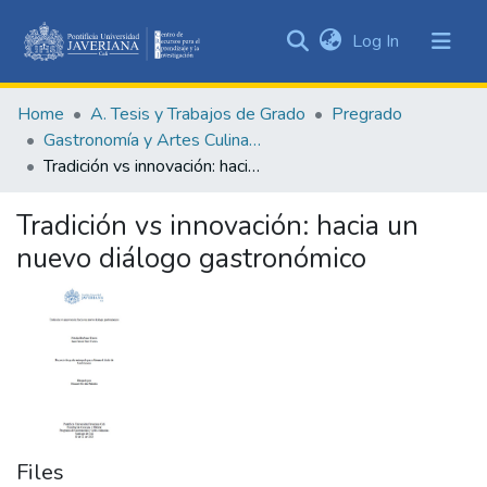
(current)
Log In
Communities
&
Home
A. Tesis y Trabajos de Grado
Pregrado
Collections
Gastronomía y Artes Culinarias
All of DSpace
Tradición vs innovación: hacia un nuevo diálogo gastronómico
Statistics
Tradición vs innovación: hacia un
nuevo diálogo gastronómico
Files