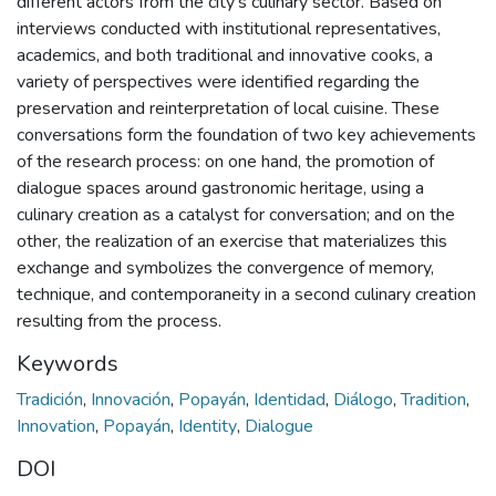
different actors from the city’s culinary sector. Based on
interviews conducted with institutional representatives,
academics, and both traditional and innovative cooks, a
variety of perspectives were identified regarding the
preservation and reinterpretation of local cuisine. These
conversations form the foundation of two key achievements
of the research process: on one hand, the promotion of
dialogue spaces around gastronomic heritage, using a
culinary creation as a catalyst for conversation; and on the
other, the realization of an exercise that materializes this
exchange and symbolizes the convergence of memory,
technique, and contemporaneity in a second culinary creation
resulting from the process.
Keywords
Tradición
,
Innovación
,
Popayán
,
Identidad
,
Diálogo
,
Tradition
,
Innovation
,
Popayán
,
Identity
,
Dialogue
DOI