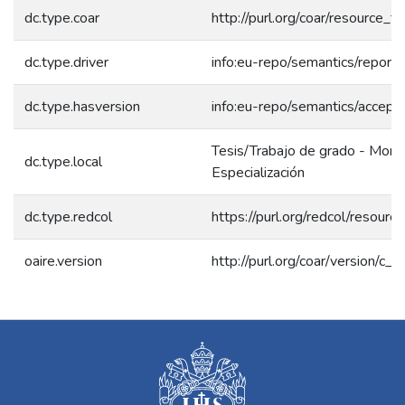
dc.type.coar
http://purl.org/coar/resource_
dc.type.driver
info:eu-repo/semantics/report
dc.type.hasversion
info:eu-repo/semantics/accept
Tesis/Trabajo de grado - Mono
dc.type.local
Especialización
dc.type.redcol
https://purl.org/redcol/resour
oaire.version
http://purl.org/coar/version/