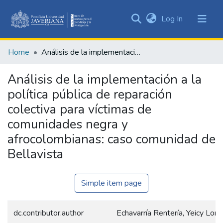
(current)
Log In
Communities
&
Home
Análisis de la implementación a la política pública de reparación colectiva para víctimas de comunidades negra y afrocolombianas: caso comunidad de Bellavista
Collections
All of DSpace
Análisis de la implementación a la
política pública de reparación
Statistics
colectiva para víctimas de
comunidades negra y
afrocolombianas: caso comunidad de
Bellavista
Simple item page
dc.contributor.author
Echavarría Rentería, Yeicy Lore