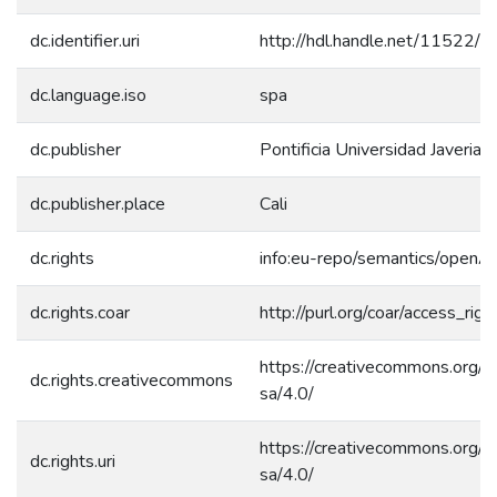
dc.identifier.uri
http://hdl.handle.net/11522/
dc.language.iso
spa
dc.publisher
Pontificia Universidad Javeriana
dc.publisher.place
Cali
dc.rights
info:eu-repo/semantics/openA
dc.rights.coar
http://purl.org/coar/access_rig
https://creativecommons.org/l
dc.rights.creativecommons
sa/4.0/
https://creativecommons.org/l
dc.rights.uri
sa/4.0/