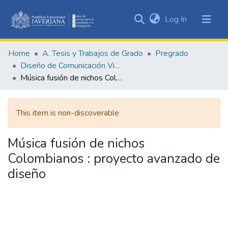
(current)
Log In
Communities
&
Home
A. Tesis y Trabajos de Grado
Pregrado
Collections
Diseño de Comunicación Visual
All of DSpace
Música fusión de nichos Colombianos : proyecto avanzado de diseño
Statistics
This item is non-discoverable
Música fusión de nichos
Colombianos : proyecto avanzado de
diseño