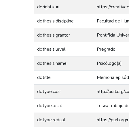
dc.rights.uri
https://creativ
dc.thesis.discipline
Facultad de Hum
dc.thesis.grantor
Pontificia Unive
dc.thesis.level
Pregrado
dc.thesis.name
Psicólogo(a)
dc.title
Memoria episódi
dc.type.coar
http://purl.org/
dc.type.local
Tesis/Trabajo d
dc.type.redcol
https://purl.org