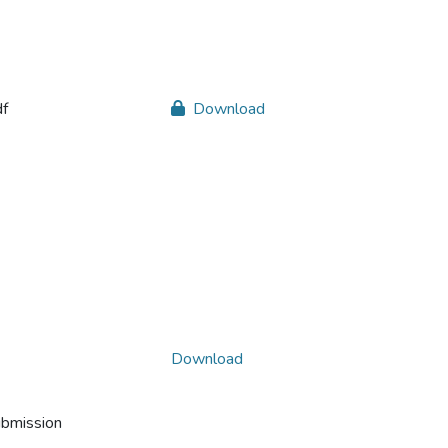
df
Download
Download
ubmission