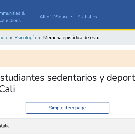
mmunities &
All of DSpace
Statistics
ollections
ado
Psicología
Memoria episódica de estudiantes sedentarios y deportistas de una universidad privada de Cali
studiantes sedentarios y deport
Cali
Simple item page
talia