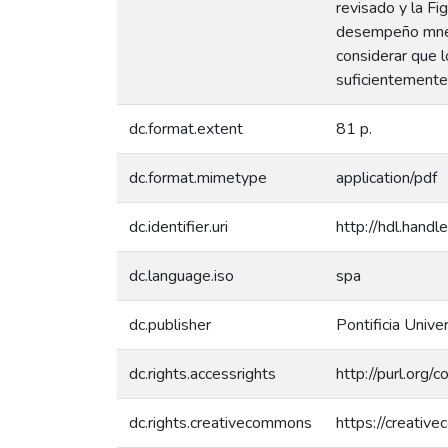
revisado y la F
desempeño mnési
considerar que 
suficientemente 
dc.format.extent
81 p.
dc.format.mimetype
application/pdf
dc.identifier.uri
http://hdl.han
dc.language.iso
spa
dc.publisher
Pontificia Unive
dc.rights.accessrights
http://purl.org/
dc.rights.creativecommons
https://creativ