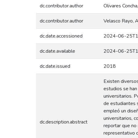
dc.contributor.author
Olivares Concha
dc.contributor.author
Velasco Rayo, 
dc.date.accessioned
2024-06-25T1
dc.date.available
2024-06-25T1
dc.date.issued
2018
Existen diversos
estudios se han
universitarios. 
de estudiantes s
empleó un diseñ
universitarios, 
dc.description.abstract
reportar que no 
representativo 