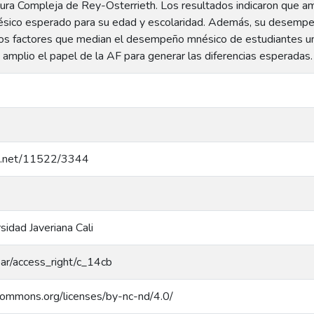
igura Compleja de Rey-Osterrieth. Los resultados indicaron que 
co esperado para su edad y escolaridad. Además, su desempeño 
los factores que median el desempeño mnésico de estudiantes uni
amplio el papel de la AF para generar las diferencias esperadas.
dle.net/11522/3344
rsidad Javeriana Cali
coar/access_right/c_14cb
ecommons.org/licenses/by-nc-nd/4.0/