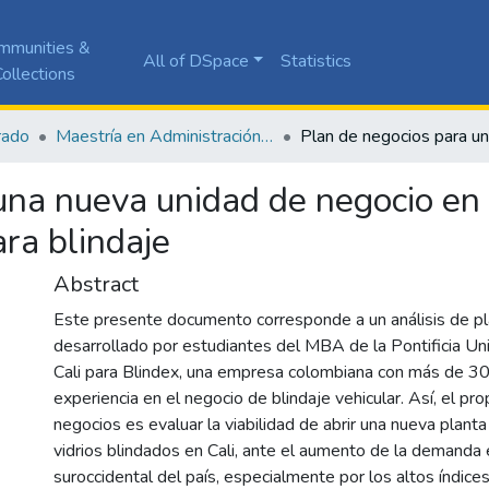
mmunities &
All of DSpace
Statistics
ollections
rado
Maestría en Administración de Empresas
una nueva unidad de negocio en 
ara blindaje
Abstract
Este presente documento corresponde a un análisis de p
desarrollado por estudiantes del MBA de la Pontificia Uni
Cali para Blindex, una empresa colombiana con más de 3
experiencia en el negocio de blindaje vehicular. Así, el pr
negocios es evaluar la viabilidad de abrir una nueva planta
vidrios blindados en Cali, ante el aumento de la demanda 
suroccidental del país, especialmente por los altos índice