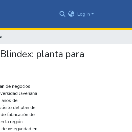
Log In
Plan de negocios para una nueva unidad de negocio en Blindex: planta para fabricación de vidrios para blindaje
Blindex: planta para
lan de negocios
versidad Javeriana
0 años de
opósito del plan de
 de fabricación de
en la región
s de inseguridad en