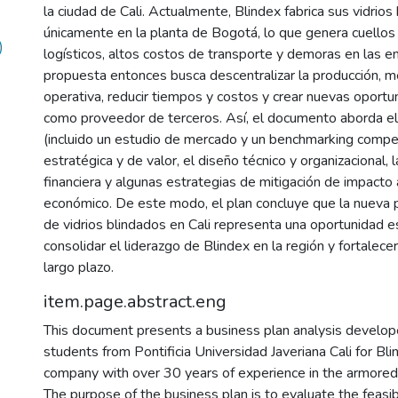
la ciudad de Cali. Actualmente, Blindex fabrica sus vidrios
únicamente en la planta de Bogotá, lo que genera cuellos
)
logísticos, altos costos de transporte y demoras en las e
propuesta entonces busca descentralizar la producción, mej
operativa, reducir tiempos y costos y crear nuevas oport
como proveedor de terceros. Así, el documento aborda el 
(incluido un estudio de mercado y un benchmarking compet
estratégica y de valor, el diseño técnico y organizacional, l
financiera y algunas estrategias de mitigación de impacto 
económico. De este modo, el plan concluye que la nueva p
de vidrios blindados en Cali representa una oportunidad e
consolidar el liderazgo de Blindex en la región y fortalece
largo plazo.
item.page.abstract.eng
This document presents a business plan analysis devel
students from Pontificia Universidad Javeriana Cali for Bl
company with over 30 years of experience in the armored 
The purpose of the business plan is to evaluate the feasib