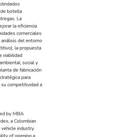
 blindados
 de botella
ntregas. La
orar la eficiencia
unidades comerciales
análisis del entorno
itivo), la propuesta
a viabilidad
ambiental, social y
lanta de fabricación
stratégica para
r su competitividad a
oped by MBA
index, a Colombian
vehicle industry.
ility of opening a