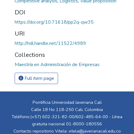
Competitive analysis
,
Logistics
,
Value proposition
DOI
https://doi.org/10.71618/pp2q-qw35
URI
http://hdl.handle.net/11522/4989
Collections
Maestría en Administración de Empresas
Full item page
Pontificia Universidad Javeriana Cali
Calle 18 No 118-250 Cali, Colombia
Teléfono:(+57) 602-321-82-00/602-485-64-00 - Línea
gratuita nacional 01-8000-180556
Contacto repositorio Vitela:
vitela@javerianacali.edu.co