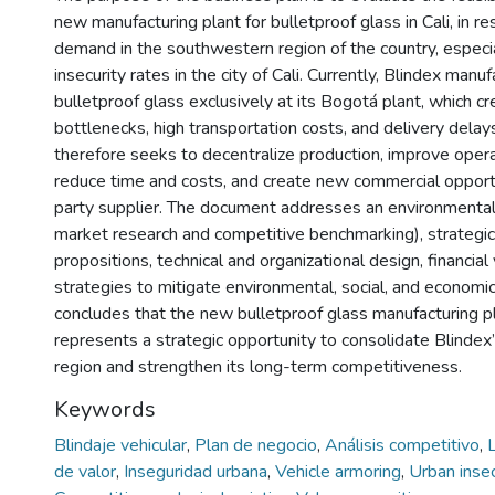
new manufacturing plant for bulletproof glass in Cali, in re
demand in the southwestern region of the country, especia
insecurity rates in the city of Cali. Currently, Blindex manuf
bulletproof glass exclusively at its Bogotá plant, which cr
bottlenecks, high transportation costs, and delivery delay
therefore seeks to decentralize production, improve operat
reduce time and costs, and create new commercial opportu
party supplier. The document addresses an environmental 
market research and competitive benchmarking), strategic
propositions, technical and organizational design, financial v
strategies to mitigate environmental, social, and economi
concludes that the new bulletproof glass manufacturing pla
represents a strategic opportunity to consolidate Blindex’
region and strengthen its long-term competitiveness.
Keywords
Blindaje vehicular
,
Plan de negocio
,
Análisis competitivo
,
de valor
,
Inseguridad urbana
,
Vehicle armoring
,
Urban inse