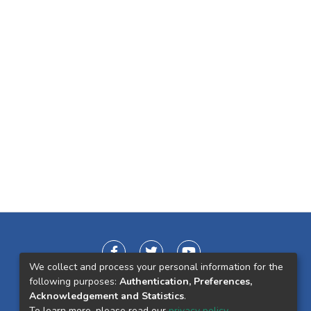
We collect and process your personal information for the
following purposes:
Authentication, Preferences,
Acknowledgement and Statistics
.
To learn more, please read our
privacy policy
.