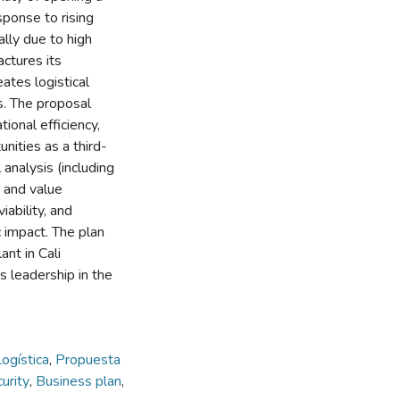
sponse to rising
lly due to high
actures its
eates logistical
s. The proposal
ional efficiency,
nities as a third-
analysis (including
 and value
iability, and
c impact. The plan
nt in Cali
s leadership in the
Logística
,
Propuesta
curity
,
Business plan
,