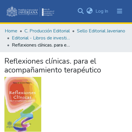
(current)
Log In
Communities
&
Home
C. Producción Editorial
Sello Editorial Javeriano
Collections
Editorial - Libros de investigación
All of DSpace
Reflexiones clínicas. para el acompañamiento terapéutico
Statistics
Reflexiones clínicas. para el
acompañamiento terapéutico