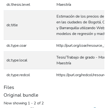
dc.thesis.level
Maestría
Estimación de los precios de ve
en las ciudades de Bogotá, Cali
dc.title
y Barranquilla utilizando Web S
modelos de regresión y machin
dc.type.coar
http://purl.org/coar/resource_t
Tesis/Trabajo de grado - Monog
dc.type.local
Maestría
dc.type.redcol
https://purl.org/redcol/resour
Files
Original bundle
Now showing
1 - 2 of 2