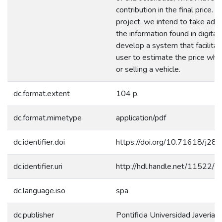
contribution in the final price. In
project, we intend to take adv
the information found in digita
develop a system that facilitat
user to estimate the price whe
or selling a vehicle.
dc.format.extent
104 p.
dc.format.mimetype
application/pdf
dc.identifier.doi
https://doi.org/10.71618/j28
dc.identifier.uri
http://hdl.handle.net/11522/
dc.language.iso
spa
dc.publisher
Pontificia Universidad Javeriana