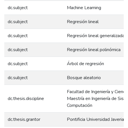
dc.subject
Machine Learning
dc.subject
Regresión lineal
dc.subject
Regresión lineal generalizada
dc.subject
Regresión lineal polinómica
dc.subject
Árbol de regresión
dc.subject
Bosque aleatorio
Facultad de Ingeniería y Ciencia
dc.thesis.discipline
Maestría en Ingeniería de Sist
Computación
dc.thesis.grantor
Pontificia Universidad Javeriana