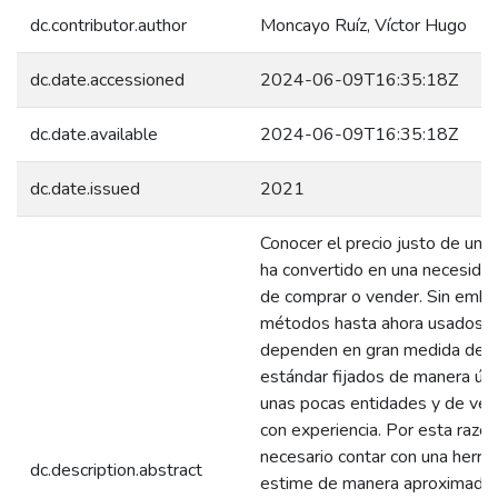
dc.contributor.author
Moncayo Ruíz, Víctor Hugo
dc.date.accessioned
2024-06-09T16:35:18Z
dc.date.available
2024-06-09T16:35:18Z
dc.date.issued
2021
Conocer el precio justo de un v
ha convertido en una necesidad
de comprar o vender. Sin emba
métodos hasta ahora usados y
dependen en gran medida de p
estándar fijados de manera úni
unas pocas entidades y de ve
con experiencia. Por esta razó
necesario contar con una herra
dc.description.abstract
estime de manera aproximada e