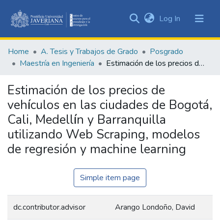
(current)
Log In
Communities
&
Home
A. Tesis y Trabajos de Grado
Posgrado
Collections
Maestría en Ingeniería
Estimación de los precios de vehı́culos en las ciudades de Bogotá, Cali, Medellı́n y Barranquilla utilizando Web Scraping, modelos de regresión y machine learning
All of DSpace
Estimación de los precios de
Statistics
vehı́culos en las ciudades de Bogotá,
Cali, Medellı́n y Barranquilla
utilizando Web Scraping, modelos
de regresión y machine learning
Simple item page
dc.contributor.advisor
Arango Londoño, David