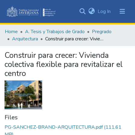
(current)
Log In
Communities
&
Home
A. Tesis y Trabajos de Grado
Pregrado
Collections
Arquitectura
Construir para crecer: Vivienda colectiva flexible para revitalizar el centro
All of DSpace
Construir para crecer: Vivienda
Statistics
colectiva flexible para revitalizar el
centro
Files
PG-SANCHEZ-BRAND-ARQUITECTURA.pdf
(111.61
MB)