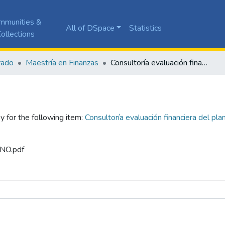
mmunities &
All of DSpace
Statistics
ollections
rado
Maestría en Finanzas
Consultoría evaluación financiera del plan de exportación de helado vainilla para la empresa Ventolini S.A
y for the following item:
Consultoría evaluación financiera del pla
ANO.pdf