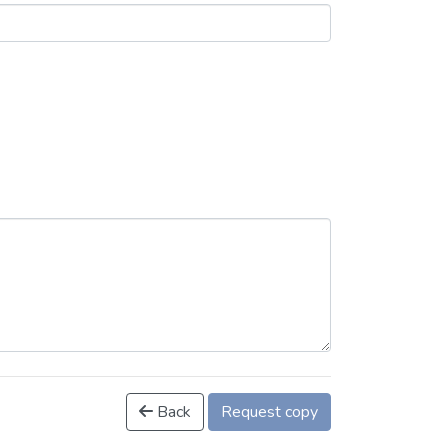
Back
Request copy