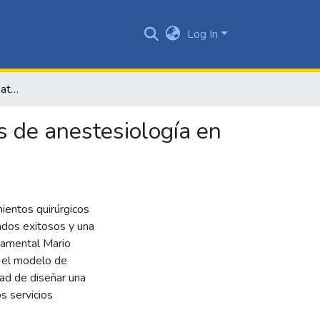
Log In
Diseño de un modelo de atención integral para servicios de anestesiología en cirugías no cardíacas
s de anestesiología en
mientos quirúrgicos
tados exitosos y una
tamental Mario
n el modelo de
dad de diseñar una
s servicios