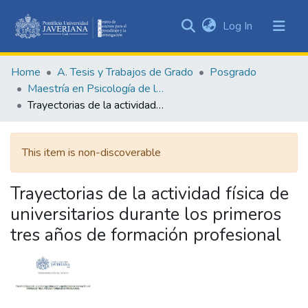
(current)
Log In
Communities
&
Home
A. Tesis y Trabajos de Grado
Posgrado
Collections
Maestría en Psicología de la Salud
All of DSpace
Trayectorias de la actividad física de universitarios durante los primeros tres años de formación profesional
Statistics
This item is non-discoverable
Trayectorias de la actividad física de
universitarios durante los primeros
tres años de formación profesional