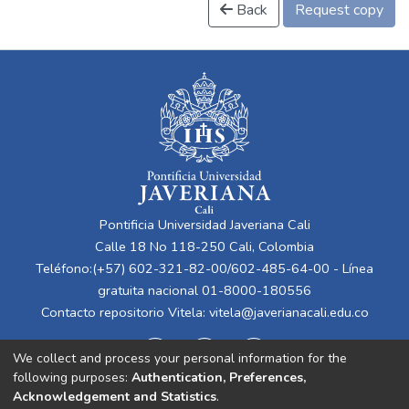
Back
Request copy
Pontificia Universidad Javeriana Cali
Calle 18 No 118-250 Cali, Colombia
Teléfono:(+57) 602-321-82-00/602-485-64-00 - Línea
gratuita nacional 01-8000-180556
Contacto repositorio Vitela:
vitela@javerianacali.edu.co
We collect and process your personal information for the
following purposes:
Authentication, Preferences,
Acknowledgement and Statistics
.