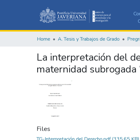
Co
C
Home
A. Tesis y Trabajos de Grado
Pregr
La interpretación del d
maternidad subrogada “a
Files
TG-Interpretación del Derecho.pdf
(335.65 KB)