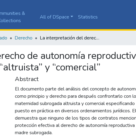
mmunities &
All of DSpace
Statistics
ollections
ado
Derecho
La interpretación del derecho de autonomía reproductiva a través de la maternidad subrogada “altruista” y “comercial”
erecho de autonomía reproductiv
ltruista” y “comercial”
Abstract
El documento parte del análisis del concepto de autonom
como principio y derecho para después confrontarlo con l
maternidad subrogada altruista y comercial especificand
puesto en práctica en diversos ordenamientos jurídicos. 
demuestra que ninguno de los tipos de contratos mencio
protección efectiva al derecho de autonomía reproductiva
madre subrogada.