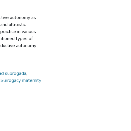
uctive autonomy as
and altruistic
practice in various
ntioned types of
productive autonomy
dad subrogada
,
,
Surrogacy maternity