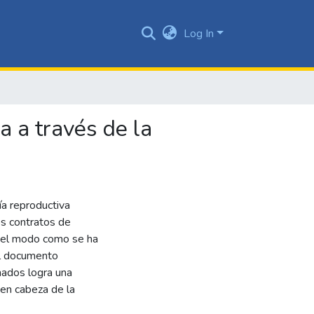
Log In
a a través de la
ía reproductiva
os contratos de
o el modo como se ha
El documento
nados logra una
 en cabeza de la