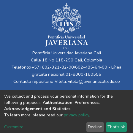
Pontificia Universidad Javeriana Cali
Calle 18 No 118-250 Cali, Colombia
Teléfono:(+57) 602-321-82-00/602-485-64-00 - Línea
gratuita nacional 01-8000-180556
Contacto repositorio Vitela:
vitela@javerianacali.edu.co
We collect and process your personal information for the
following purposes:
Authentication, Preferences,
Acknowledgement and Statistics
.
To learn more, please read our
privacy policy
.
Cookie
Privacy
End User
Send
Customize
Decline
That's ok
settings
policy
Agreement
Feedback