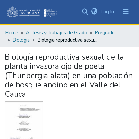
(current)
Log In
Communities
&
Home
A. Tesis y Trabajos de Grado
Pregrado
Collections
Biología
Biología reproductiva sexual de la planta invasora ojo de poeta (Thunbergia alata) en una población de bosque andino en el Valle del Cauca
All of DSpace
Biología reproductiva sexual de la
Statistics
planta invasora ojo de poeta
(Thunbergia alata) en una población
de bosque andino en el Valle del
Cauca