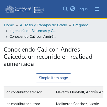
(current)
Log In
Communities
&
Home
A. Tesis y Trabajos de Grado
Pregrado
Collections
Ingeniería de Sistemas y Computación
All of DSpace
Conociendo Cali con Andrés Caicedo: un recorrido en realidad aumentada
Statistics
Conociendo Cali con Andrés
Caicedo: un recorrido en realidad
aumentada
Simple item page
dc.contributor.advisor
Navarro Newball, Andrés Adol
dc.contributor.author
Molineros Sánchez, Nicole