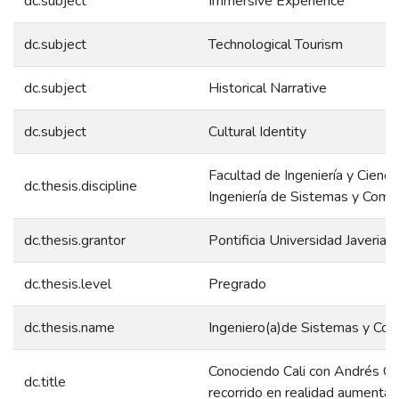
dc.subject
Immersive Experience
dc.subject
Technological Tourism
dc.subject
Historical Narrative
dc.subject
Cultural Identity
Facultad de Ingeniería y Ciencia
dc.thesis.discipline
Ingeniería de Sistemas y Comp
dc.thesis.grantor
Pontificia Universidad Javeriana
dc.thesis.level
Pregrado
dc.thesis.name
Ingeniero(a)de Sistemas y Co
Conociendo Cali con Andrés Ca
dc.title
recorrido en realidad aumenta