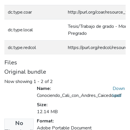
dc.type.coar
http://purl.org/coar/resource_t
Tesis/Trabajo de grado - Monog
dc.type.local
Pregrado
dc.type.redcol
https://purl.org/redcol/resour
Files
Original bundle
Now showing
1 - 2 of 2
Name:
Down
Conociendo_Cali_con_Andres_Caicedo.pdf
load
Size:
12.14 MB
Format:
No
Adobe Portable Document