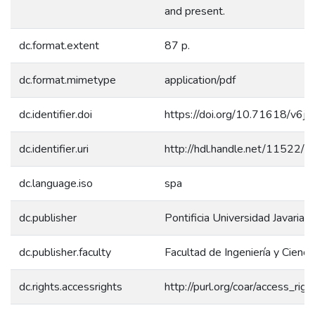
and present.
dc.format.extent
87 p.
dc.format.mimetype
application/pdf
dc.identifier.doi
https://doi.org/10.71618/v6j
dc.identifier.uri
http://hdl.handle.net/11522/
dc.language.iso
spa
dc.publisher
Pontificia Universidad Javariana
dc.publisher.faculty
Facultad de Ingeniería y Cienci
dc.rights.accessrights
http://purl.org/coar/access_rig