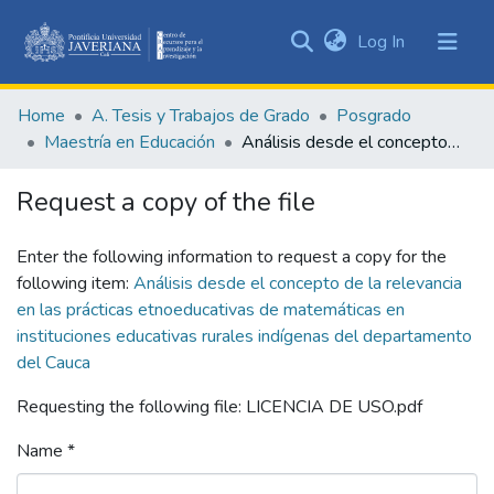
(current)
Log In
Communities
&
Home
A. Tesis y Trabajos de Grado
Posgrado
Collections
Maestría en Educación
Análisis desde el concepto de la relevancia en las prácticas etnoeducativas de matemáticas en instituciones educativas rurales indígenas del departamento del Cauca
All of DSpace
Request a copy of the file
Statistics
Enter the following information to request a copy for the
following item:
Análisis desde el concepto de la relevancia
en las prácticas etnoeducativas de matemáticas en
instituciones educativas rurales indígenas del departamento
del Cauca
Requesting the following file: LICENCIA DE USO.pdf
Name *