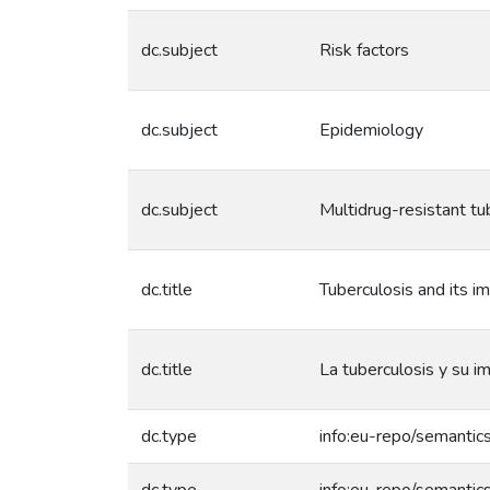
dc.subject
Risk factors
dc.subject
Epidemiology
dc.subject
Multidrug-resistant tu
dc.title
Tuberculosis and its i
dc.title
La tuberculosis y su im
dc.type
info:eu-repo/semantics
dc.type
info:eu-repo/semantic