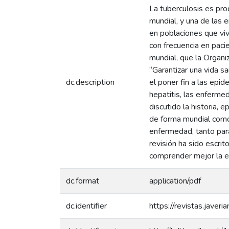
La tuberculosis es pro
mundial, y una de las
en poblaciones que vi
con frecuencia en paci
mundial, que la Organiz
“Garantizar una vida s
dc.description
el poner fin a las epi
hepatitis, las enferme
discutido la historia,
de forma mundial como
enfermedad, tanto para
revisión ha sido escrit
comprender mejor la en
dc.format
application/pdf
dc.identifier
https://revistas.javeri