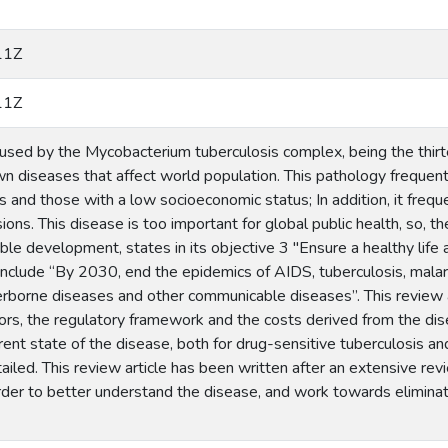
11Z
11Z
aused by the Mycobacterium tuberculosis complex, being the thir
n diseases that affect world population. This pathology frequently
 and those with a low socioeconomic status; In addition, it frequ
ns. This disease is too important for global public health, so, th
ble development, states in its objective 3 "Ensure a healthy life 
 include “By 2030, end the epidemics of AIDS, tuberculosis, mala
rborne diseases and other communicable diseases”. This review ar
tors, the regulatory framework and the costs derived from the di
ent state of the disease, both for drug-sensitive tuberculosis and
iled. This review article has been written after an extensive revi
 order to better understand the disease, and work towards eliminat