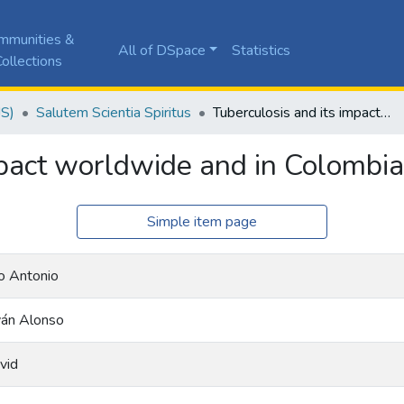
mmunities &
All of DSpace
Statistics
ollections
JS)
Salutem Scientia Spiritus
Tuberculosis and its impact worldwide and in Colombia, a literature review.
pact worldwide and in Colombia, 
Simple item page
o Antonio
Iván Alonso
vid