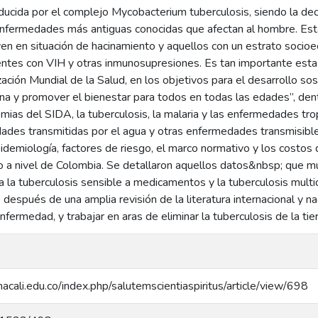
ducida por el complejo Mycobacterium tuberculosis, siendo la de
 enfermedades más antiguas conocidas que afectan al hombre. Est
ven en situación de hacinamiento y aquellos con un estrato soci
entes con VIH y otras inmunosupresiones. Es tan importante esta
ación Mundial de la Salud, en los objetivos para el desarrollo sos
ana y promover el bienestar para todos en todas las edades”, den
demias del SIDA, la tuberculosis, la malaria y las enfermedades tr
dades transmitidas por el agua y otras enfermedades transmisibles
 epidemiología, factores de riesgo, el marco normativo y los costo
 a nivel de Colombia. Se detallaron aquellos datos&nbsp; que mu
 la tuberculosis sensible a medicamentos y la tuberculosis multid
o después de una amplia revisión de la literatura internacional y na
fermedad, y trabajar en aras de eliminar la tuberculosis de la tie
anacali.edu.co/index.php/salutemscientiaspiritus/article/view/698