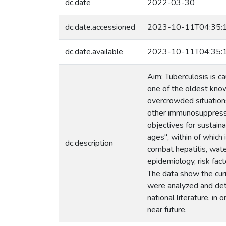
dc.date
2022-03-30
dc.date.accessioned
2023-10-11T04:35:
dc.date.available
2023-10-11T04:35:
Aim: Tuberculosis is c
one of the oldest know
overcrowded situations
other immunosuppressio
objectives for sustaina
ages", within of which
dc.description
combat hepatitis, wate
epidemiology, risk fac
The data show the curr
were analyzed and deta
national literature, in
near future.