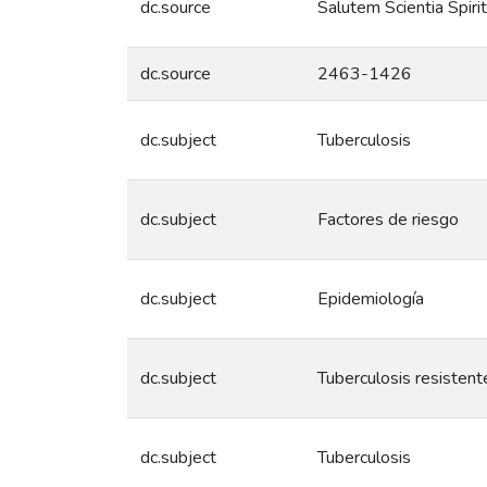
dc.source
Salutem Scientia Spiri
dc.source
2463-1426
dc.subject
Tuberculosis
dc.subject
Factores de riesgo
dc.subject
Epidemiología
dc.subject
Tuberculosis resisten
dc.subject
Tuberculosis