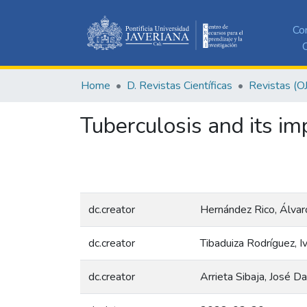
Co
C
Home
D. Revistas Científicas
Revistas (O
Tuberculosis and its im
dc.creator
Hernández Rico, Álvar
dc.creator
Tibaduiza Rodríguez, 
dc.creator
Arrieta Sibaja, José Da