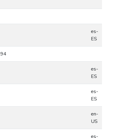
es-
ES
/594
es-
ES
es-
ES
en-
4
US
es-