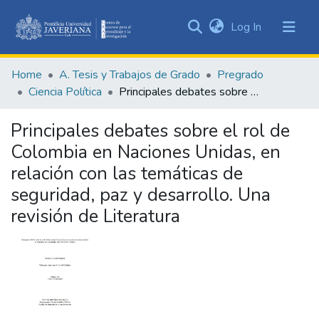
(current)
Log In
Communities
&
Home
A. Tesis y Trabajos de Grado
Pregrado
Collections
Ciencia Política
Principales debates sobre el rol de Colombia en Naciones Unidas, en relación con las temáticas de seguridad, paz y desarrollo. Una revisión de Literatura
All of DSpace
Principales debates sobre el rol de
Statistics
Colombia en Naciones Unidas, en
relación con las temáticas de
seguridad, paz y desarrollo. Una
revisión de Literatura