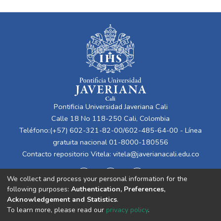
Pontificia Universidad Javeriana Cali
Calle 18 No 118-250 Cali, Colombia
Teléfono:(+57) 602-321-82-00/602-485-64-00 - Línea
gratuita nacional 01-8000-180556
Contacto repositorio Vitela:
vitela@javerianacali.edu.co
We collect and process your personal information for the
following purposes:
Authentication, Preferences,
Acknowledgement and Statistics
.
To learn more, please read our
privacy policy
.