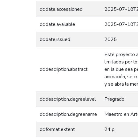
dc.date.accessioned
2025-07-18T2
dc.date.available
2025-07-18T2
dc.date.issued
2025
Este proyecto a
limitados por lo
dc.description.abstract
en la que sea p
animación, se c
y se abra la me
dc.description.degreelevel
Pregrado
dc.description.degreename
Maestro en Art
dc.format.extent
24 p.