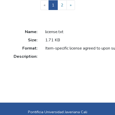
(current)
«
1
2
»
Name:
license.txt
Size:
1.71 KB
Format:
Item-specific license agreed to upon s
Description:
Pontificia Universidad Javeriana Cali