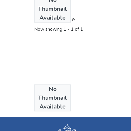
No
Thumbnail
Available
License bundle
Now showing
1 - 1 of 1
No
Collections
Thumbnail
Artes Visuales
Available