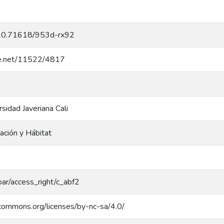
g/10.71618/953d-rx92
dle.net/11522/4817
rsidad Javeriana Cali
ación y Hábitat
coar/access_right/c_abf2
ecommons.org/licenses/by-nc-sa/4.0/