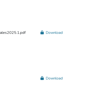
uales2025.1.pdf
Download
Download