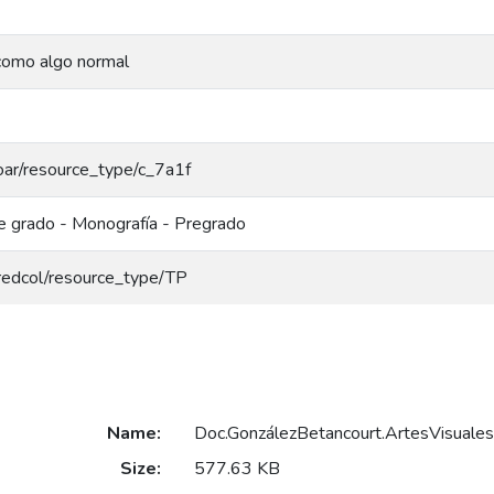
como algo normal
/coar/resource_type/c_7a1f
e grado - Monografía - Pregrado
g/redcol/resource_type/TP
Name:
Doc.GonzálezBetancourt.ArtesVisuale
Size:
577.63 KB