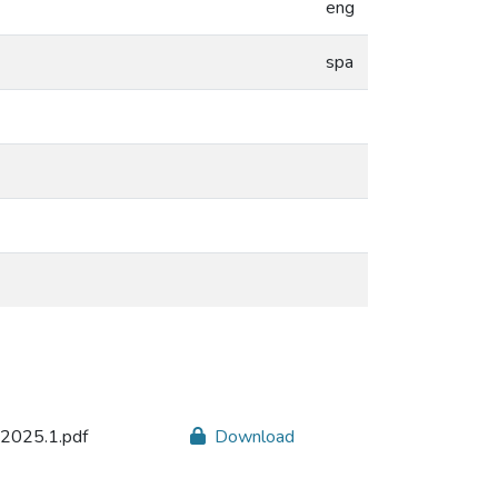
eng
spa
s2025.1.pdf
Download