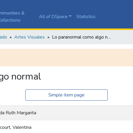
mmunities &
All of DSpace
Statistics
ollections
ado
Artes Visuales
Lo paranormal como algo normal
go normal
Simple item page
Ada Ruth Margarita
ourt, Valentina