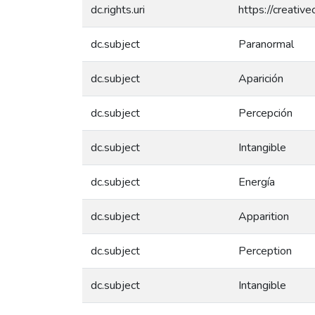
dc.rights.uri
https://creativ
dc.subject
Paranormal
dc.subject
Aparición
dc.subject
Percepción
dc.subject
Intangible
dc.subject
Energía
dc.subject
Apparition
dc.subject
Perception
dc.subject
Intangible