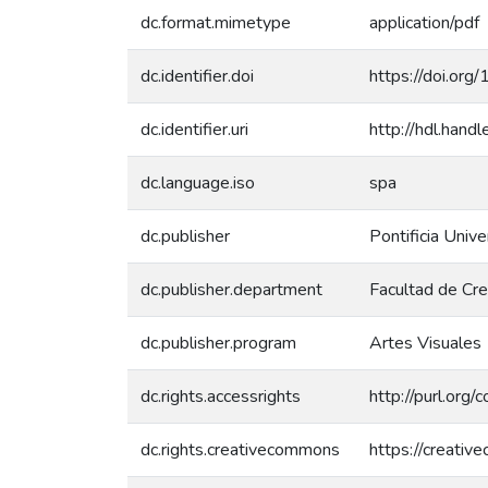
dc.format.mimetype
application/pdf
dc.identifier.doi
https://doi.or
dc.identifier.uri
http://hdl.han
dc.language.iso
spa
dc.publisher
Pontificia Unive
dc.publisher.department
Facultad de Cre
dc.publisher.program
Artes Visuales
dc.rights.accessrights
http://purl.org/
dc.rights.creativecommons
https://creativ