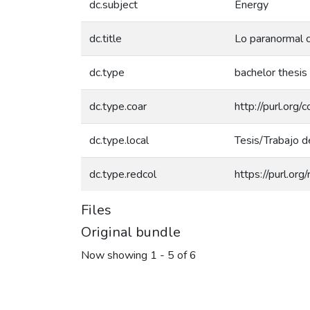
dc.subject
Energy
dc.title
Lo paranormal 
dc.type
bachelor thesis
dc.type.coar
http://purl.org
dc.type.local
Tesis/Trabajo d
dc.type.redcol
https://purl.or
Files
Original bundle
Now showing
1 - 5 of 6