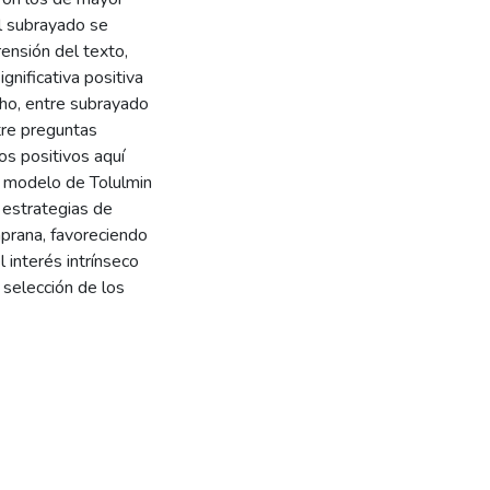
el subrayado se
ensión del texto,
gnificativa positiva
cho, entre subrayado
tre preguntas
os positivos aquí
l modelo de Tolulmin
 estrategias de
prana, favoreciendo
 interés intrínseco
a selección de los