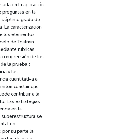
sada en la aplicación
 preguntas en la
e séptimo grado de
. La caracterización
de los elementos
odelo de Toulmin
mediante rubricas
la comprensión de los
 de la prueba t
cia y las
cia cuantitativa a
rmiten concluir que
ede contribuir a la
to. Las estrategias
ncia en la
 superestructura se
ental en
; por su parte la
eron los de mayor