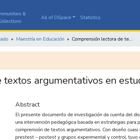
mmunities &
All of DSpace
Statistics
ollections
rado
Maestría en Educación
Comprensión lectora de textos argumentativos en estudiantes de séptimo grado
 textos argumentativos en estu
Abstract
El presente documento de investigación da cuenta del di
una intervención pedagógica basada en estrategias para 
comprensión de textos argumentativos. Con diseño cuasi
prestest – postest y grupos experimental y control, tuvo