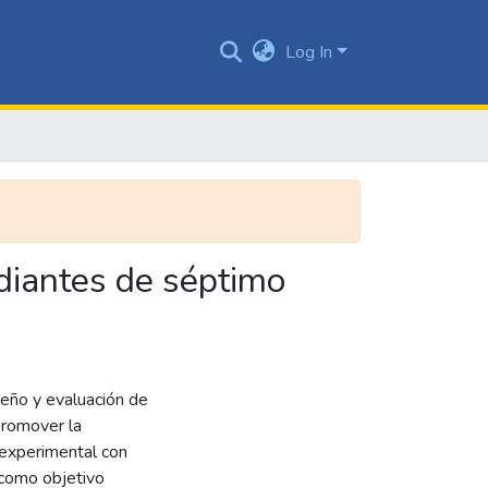
Log In
diantes de séptimo
seño y evaluación de
promover la
 experimental con
 como objetivo